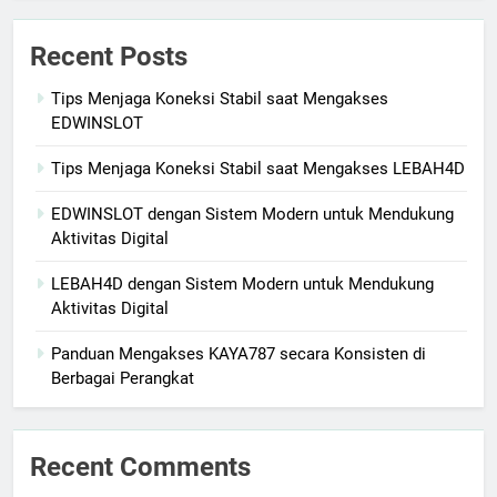
Recent Posts
Tips Menjaga Koneksi Stabil saat Mengakses
EDWINSLOT
Tips Menjaga Koneksi Stabil saat Mengakses LEBAH4D
EDWINSLOT dengan Sistem Modern untuk Mendukung
Aktivitas Digital
LEBAH4D dengan Sistem Modern untuk Mendukung
Aktivitas Digital
Panduan Mengakses KAYA787 secara Konsisten di
Berbagai Perangkat
Recent Comments