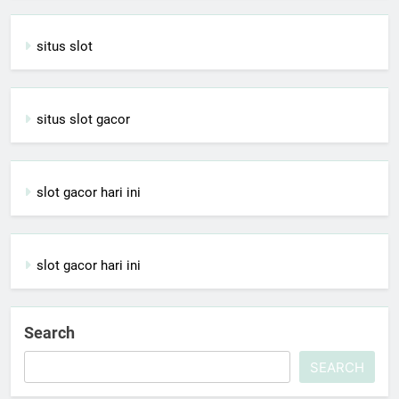
situs slot
situs slot gacor
slot gacor hari ini
slot gacor hari ini
Search
SEARCH