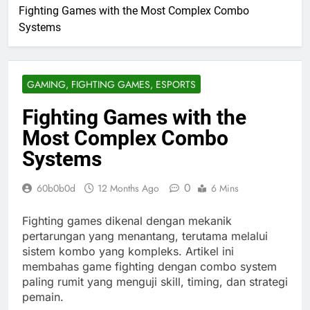
Fighting Games with the Most Complex Combo
Systems
GAMING, FIGHTING GAMES, ESPORTS
Fighting Games with the
Most Complex Combo
Systems
0
60b0b0d
12 Months Ago
6 Mins
Fighting games dikenal dengan mekanik
pertarungan yang menantang, terutama melalui
sistem kombo yang kompleks. Artikel ini
membahas game fighting dengan combo system
paling rumit yang menguji skill, timing, dan strategi
pemain.