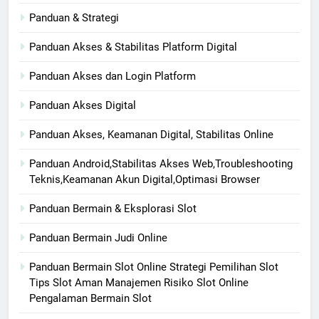
Panduan & Strategi
Panduan Akses & Stabilitas Platform Digital
Panduan Akses dan Login Platform
Panduan Akses Digital
Panduan Akses, Keamanan Digital, Stabilitas Online
Panduan Android,Stabilitas Akses Web,Troubleshooting
Teknis,Keamanan Akun Digital,Optimasi Browser
Panduan Bermain & Eksplorasi Slot
Panduan Bermain Judi Online
Panduan Bermain Slot Online Strategi Pemilihan Slot
Tips Slot Aman Manajemen Risiko Slot Online
Pengalaman Bermain Slot