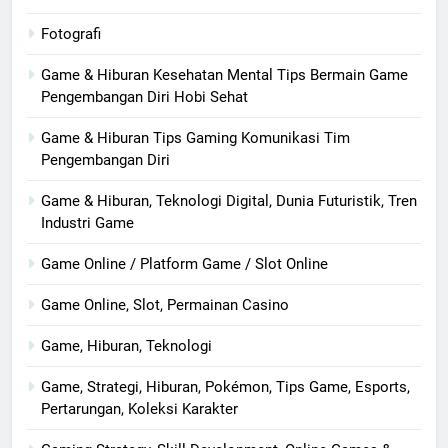
Fotografi
Game & Hiburan Kesehatan Mental Tips Bermain Game
Pengembangan Diri Hobi Sehat
Game & Hiburan Tips Gaming Komunikasi Tim
Pengembangan Diri
Game & Hiburan, Teknologi Digital, Dunia Futuristik, Tren
Industri Game
Game Online / Platform Game / Slot Online
Game Online, Slot, Permainan Casino
Game, Hiburan, Teknologi
Game, Strategi, Hiburan, Pokémon, Tips Game, Esports,
Pertarungan, Koleksi Karakter