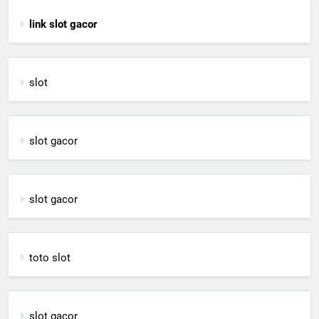
link slot gacor
slot
slot gacor
slot gacor
toto slot
slot gacor