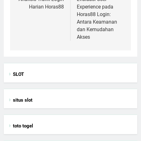
navigation
Harian Horas88
Experience pada
Horas88 Login:
Antara Keamanan
dan Kemudahan
Akses
SLOT
situs slot
toto togel