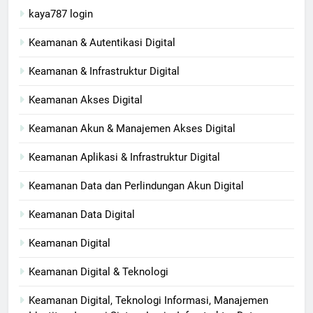
kaya787 login
Keamanan & Autentikasi Digital
Keamanan & Infrastruktur Digital
Keamanan Akses Digital
Keamanan Akun & Manajemen Akses Digital
Keamanan Aplikasi & Infrastruktur Digital
Keamanan Data dan Perlindungan Akun Digital
Keamanan Data Digital
Keamanan Digital
Keamanan Digital & Teknologi
Keamanan Digital, Teknologi Informasi, Manajemen