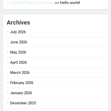
A WordPress Commenter
on
Hello world!
Archives
July 2026
June 2026
May 2026
April 2026
March 2026
February 2026
January 2026
December 2025