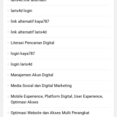
laris4d login
link alternatif kaya787
link alternatif laris4d
Literasi Pencarian Digital
login kaya787
login laris4d
Manajemen Akun Digital
Media Sosial dan Digital Marketing
Mobile Experience, Platform Digital, User Experience,
Optimasi Akses
Optimasi Website dan Akses Multi Perangkat