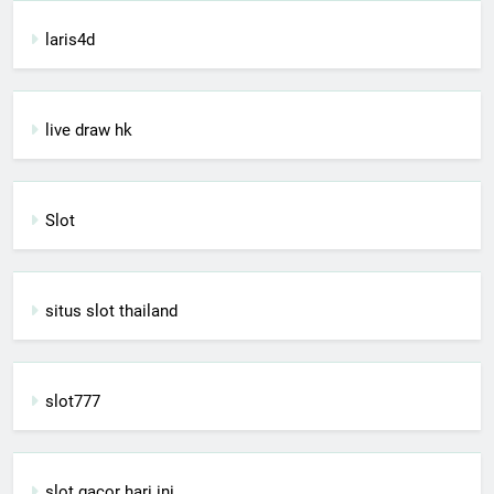
laris4d
live draw hk
Slot
situs slot thailand
slot777
slot gacor hari ini