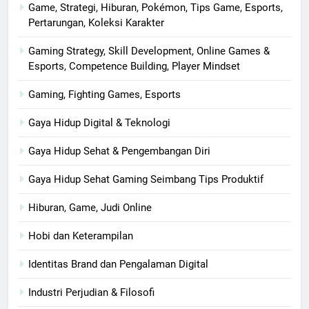
Game, Strategi, Hiburan, Pokémon, Tips Game, Esports,
Pertarungan, Koleksi Karakter
Gaming Strategy, Skill Development, Online Games &
Esports, Competence Building, Player Mindset
Gaming, Fighting Games, Esports
Gaya Hidup Digital & Teknologi
Gaya Hidup Sehat & Pengembangan Diri
Gaya Hidup Sehat Gaming Seimbang Tips Produktif
Hiburan, Game, Judi Online
Hobi dan Keterampilan
Identitas Brand dan Pengalaman Digital
Industri Perjudian & Filosofi