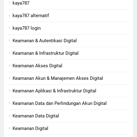
kaya787
kaya787 alternatif
kaya787 login
Keamanan & Autentikasi Digital
Keamanan & Infrastruktur Digital
Keamanan Akses Digital
Keamanan Akun & Manajemen Akses Digital
Keamanan Aplikasi & Infrastruktur Digital
Keamanan Data dan Perlindungan Akun Digital
Keamanan Data Digital
Keamanan Digital