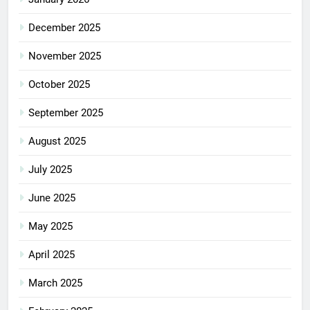
December 2025
November 2025
October 2025
September 2025
August 2025
July 2025
June 2025
May 2025
April 2025
March 2025