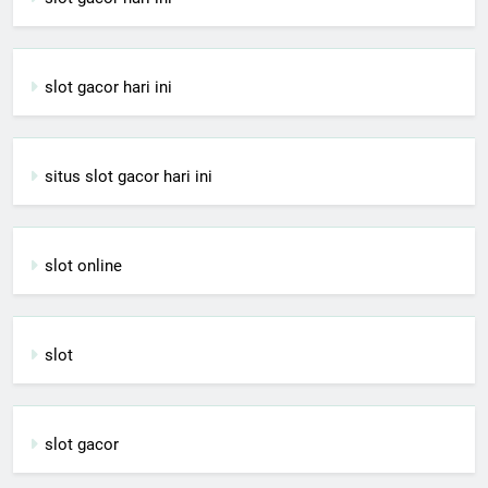
slot gacor hari ini
situs slot gacor hari ini
slot online
slot
slot gacor