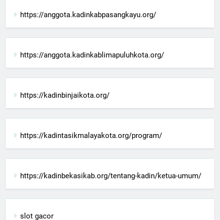
https://anggota.kadinkabpasangkayu.org/
https://anggota.kadinkablimapuluhkota.org/
https://kadinbinjaikota.org/
https://kadintasikmalayakota.org/program/
https://kadinbekasikab.org/tentang-kadin/ketua-umum/
slot gacor