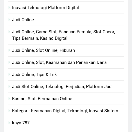
Inovasi Teknologi Platform Digital
Judi Online
Judi Online, Game Slot, Panduan Pemula, Slot Gacor,
Tips Bermain, Kasino Digital
Judi Online, Slot Online, Hiburan
Judi Online, Slot, Keamanan dan Penarikan Dana
Judi Online, Tips & Trik
Judi Slot Online, Teknologi Perjudian, Platform Judi
Kasino, Slot, Permainan Online
Kategori: Keamanan Digital, Teknologi, Inovasi Sistem
kaya 787