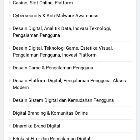
Casino, Slot Online, Platform
Cybersecurity & Anti-Malware Awareness
Desain Digital, Analitik Data, Inovasi Teknologi,
Pengalaman Pengguna
Desain Digital, Teknologi Game, Estetika Visual,
Pengalaman Pengguna, Inovasi Platform
Desain Game & Pengalaman Pengguna
Desain Platform Digital, Pengalaman Pengguna, Akses
Modern
Desain Sistem Digital dan Kemudahan Pengguna
Digital Branding & Komunitas Online
Dinamika Brand Digital
Edukasi Fitur dan Pengalaman Digital