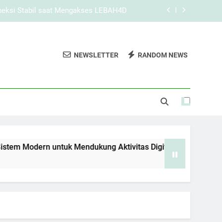
neksi Stabil saat Mengakses LEBAH4D
n untuk Mendukung Aktivitas Digital
n untuk Mendukung Aktivitas Digital
NEWSLETTER
RANDOM NEWS
ksi Stabil saat Mengakses EDWINSLOT
rasi Unik Untuk Rumah Anda.
neksi Stabil saat Mengakses LEBAH4D
n untuk Mendukung Aktivitas Digital
n untuk Mendukung Aktivitas Digital
 untuk Mendukung Aktivitas Digital
LEBAH4D dengan Si
3 Weeks Ago