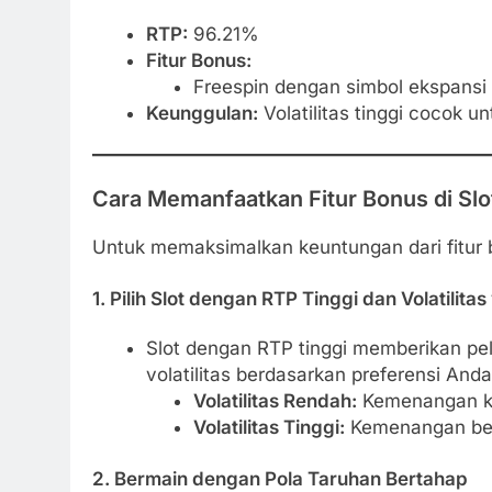
RTP:
96.21%
Fitur Bonus:
Freespin dengan simbol ekspansi
Keunggulan:
Volatilitas tinggi cocok u
Cara Memanfaatkan Fitur Bonus di Slo
Untuk memaksimalkan keuntungan dari fitur b
1. Pilih Slot dengan RTP Tinggi dan Volatilita
Slot dengan RTP tinggi memberikan pel
volatilitas berdasarkan preferensi Anda
Volatilitas Rendah:
Kemenangan kec
Volatilitas Tinggi:
Kemenangan besa
2. Bermain dengan Pola Taruhan Bertahap