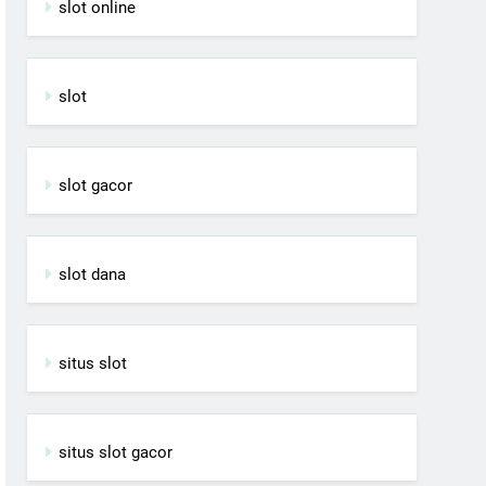
slot online
slot
slot gacor
slot dana
situs slot
situs slot gacor