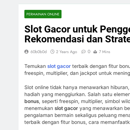
PERMAINAN ONLINE
Slot Gacor untuk Pengg
Rekomendasi dan Strat
0
60b0b0d
2 Years Ago
7 Mins
Temukan
slot gacor
terbaik dengan fitur bon
freespin, multiplier, dan jackpot untuk men
Slot online tidak hanya menawarkan hiburan
hadiah yang menggiurkan. Salah satu eleme
bonus
, seperti freespin, multiplier, simbol w
menemukan
slot gacor
yang menawarkan berb
pengalaman bermain sekaligus peluang menan
terbaik dengan fitur bonus, cara memanfaatka