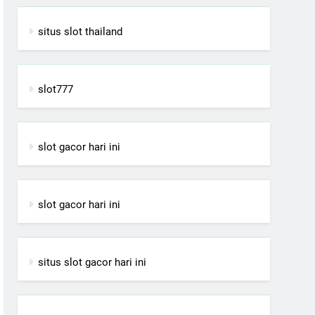
situs slot thailand
slot777
slot gacor hari ini
slot gacor hari ini
situs slot gacor hari ini