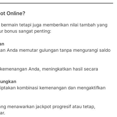
ot Online?
bermain tetapi juga memberikan nilai tambah yang
tur bonus sangat penting:
an
nkan Anda memutar gulungan tanpa mengurangi saldo
n kemenangan Anda, meningkatkan hasil secara
tungkan
iptakan kombinasi kemenangan dan mengaktifkan
ang menawarkan jackpot progresif atau tetap,
ar.