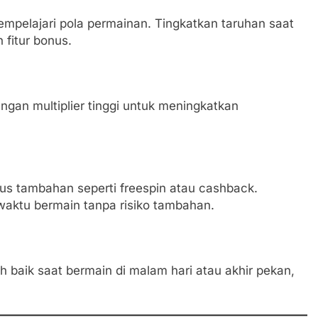
empelajari pola permainan. Tingkatkan taruhan saat
fitur bonus.
ngan multiplier tinggi untuk meningkatkan
s tambahan seperti freespin atau cashback.
aktu bermain tanpa risiko tambahan.
 baik saat bermain di malam hari atau akhir pekan,