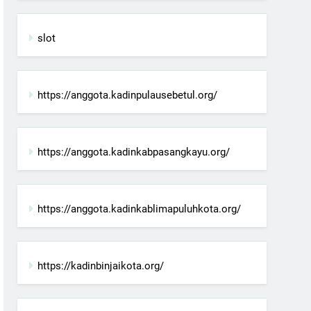
slot
https://anggota.kadinpulausebetul.org/
https://anggota.kadinkabpasangkayu.org/
https://anggota.kadinkablimapuluhkota.org/
https://kadinbinjaikota.org/