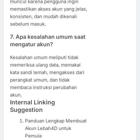
muncul karena pengguna ingin
memastikan akses akun yang jelas,
konsisten, dan mudah dikenali
sebelum masuk.
7. Apa kesalahan umum saat
mengatur akun?
Kesalahan umum meliputi tidak
memeriksa ulang data, memakai
kata sandi lemah, mengakses dari
perangkat umum, dan tidak
membaca instruksi perubahan
akun.
Internal Linking
Suggestion
Panduan Lengkap Membuat
Akun Lebah4D untuk
Pemula