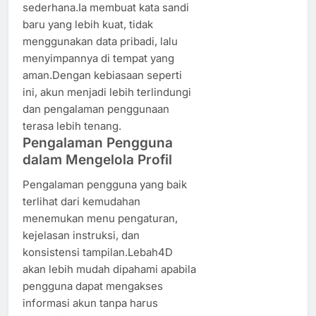
sederhana.Ia membuat kata sandi
baru yang lebih kuat, tidak
menggunakan data pribadi, lalu
menyimpannya di tempat yang
aman.Dengan kebiasaan seperti
ini, akun menjadi lebih terlindungi
dan pengalaman penggunaan
terasa lebih tenang.
Pengalaman Pengguna
dalam Mengelola Profil
Pengalaman pengguna yang baik
terlihat dari kemudahan
menemukan menu pengaturan,
kejelasan instruksi, dan
konsistensi tampilan.Lebah4D
akan lebih mudah dipahami apabila
pengguna dapat mengakses
informasi akun tanpa harus