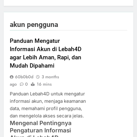
akun pengguna
Panduan Mengatur
Informasi Akun di Lebah4D
agar Lebih Aman, Rapi, dan
Mudah Dipahami
60b0b0d
3 months
ago
0
16 mins
Panduan Lebah4D untuk mengatur
informasi akun, menjaga keamanan
data, memahami profil pengguna,
dan mengelola akses secara jelas.
Mengenal Pentingnya
Pengaturan Informasi