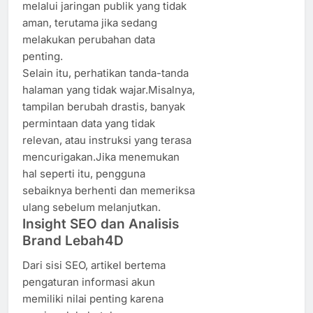
melalui jaringan publik yang tidak
aman, terutama jika sedang
melakukan perubahan data
penting.
Selain itu, perhatikan tanda-tanda
halaman yang tidak wajar.Misalnya,
tampilan berubah drastis, banyak
permintaan data yang tidak
relevan, atau instruksi yang terasa
mencurigakan.Jika menemukan
hal seperti itu, pengguna
sebaiknya berhenti dan memeriksa
ulang sebelum melanjutkan.
Insight SEO dan Analisis
Brand Lebah4D
Dari sisi SEO, artikel bertema
pengaturan informasi akun
memiliki nilai penting karena