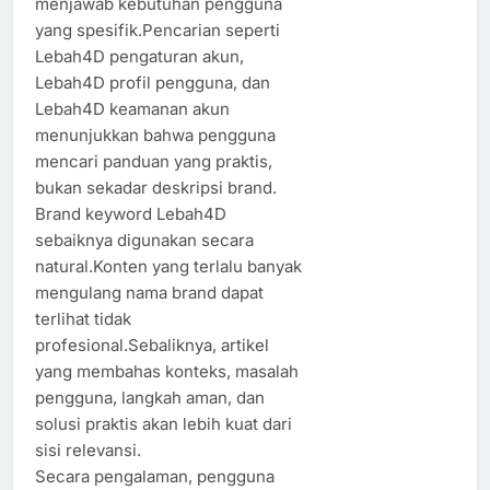
menjawab kebutuhan pengguna
yang spesifik.Pencarian seperti
Lebah4D pengaturan akun,
Lebah4D profil pengguna, dan
Lebah4D keamanan akun
menunjukkan bahwa pengguna
mencari panduan yang praktis,
bukan sekadar deskripsi brand.
Brand keyword Lebah4D
sebaiknya digunakan secara
natural.Konten yang terlalu banyak
mengulang nama brand dapat
terlihat tidak
profesional.Sebaliknya, artikel
yang membahas konteks, masalah
pengguna, langkah aman, dan
solusi praktis akan lebih kuat dari
sisi relevansi.
Secara pengalaman, pengguna