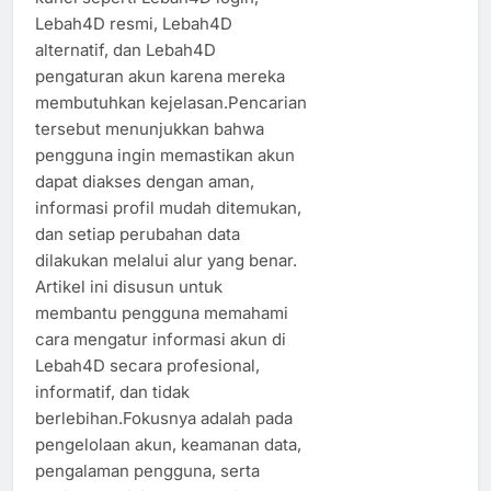
Lebah4D resmi, Lebah4D
alternatif, dan Lebah4D
pengaturan akun karena mereka
membutuhkan kejelasan.Pencarian
tersebut menunjukkan bahwa
pengguna ingin memastikan akun
dapat diakses dengan aman,
informasi profil mudah ditemukan,
dan setiap perubahan data
dilakukan melalui alur yang benar.
Artikel ini disusun untuk
membantu pengguna memahami
cara mengatur informasi akun di
Lebah4D secara profesional,
informatif, dan tidak
berlebihan.Fokusnya adalah pada
pengelolaan akun, keamanan data,
pengalaman pengguna, serta