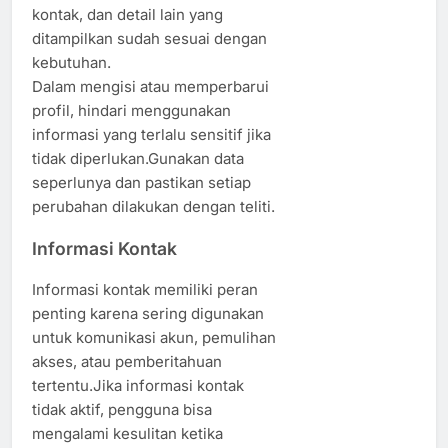
kontak, dan detail lain yang
ditampilkan sudah sesuai dengan
kebutuhan.
Dalam mengisi atau memperbarui
profil, hindari menggunakan
informasi yang terlalu sensitif jika
tidak diperlukan.Gunakan data
seperlunya dan pastikan setiap
perubahan dilakukan dengan teliti.
Informasi Kontak
Informasi kontak memiliki peran
penting karena sering digunakan
untuk komunikasi akun, pemulihan
akses, atau pemberitahuan
tertentu.Jika informasi kontak
tidak aktif, pengguna bisa
mengalami kesulitan ketika