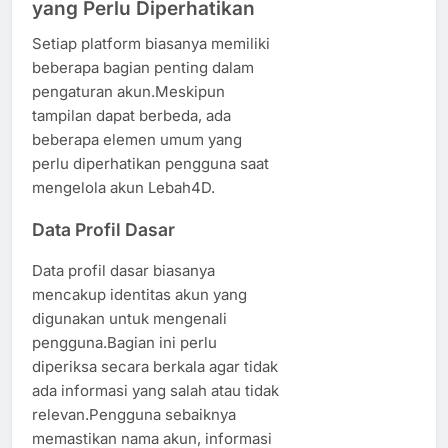
yang Perlu Diperhatikan
Setiap platform biasanya memiliki
beberapa bagian penting dalam
pengaturan akun.Meskipun
tampilan dapat berbeda, ada
beberapa elemen umum yang
perlu diperhatikan pengguna saat
mengelola akun Lebah4D.
Data Profil Dasar
Data profil dasar biasanya
mencakup identitas akun yang
digunakan untuk mengenali
pengguna.Bagian ini perlu
diperiksa secara berkala agar tidak
ada informasi yang salah atau tidak
relevan.Pengguna sebaiknya
memastikan nama akun, informasi