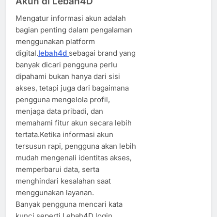
Akun di Lebah4D
Mengatur informasi akun adalah
bagian penting dalam pengalaman
menggunakan platform
digital.
lebah4d
sebagai brand yang
banyak dicari pengguna perlu
dipahami bukan hanya dari sisi
akses, tetapi juga dari bagaimana
pengguna mengelola profil,
menjaga data pribadi, dan
memahami fitur akun secara lebih
tertata.Ketika informasi akun
tersusun rapi, pengguna akan lebih
mudah mengenali identitas akses,
memperbarui data, serta
menghindari kesalahan saat
menggunakan layanan.
Banyak pengguna mencari kata
kunci seperti Lebah4D login,