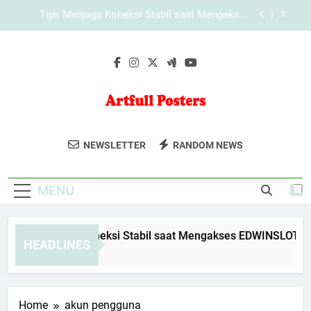
Skip
EDWINSLOT dengan Sistem Modern untuk
to
Mendukung Aktivitas Digital
content
LEBAH4D dengan Sistem Modern untuk
Mendukung Aktivitas Digital
Tips Menjaga Koneksi Stabil saat Mengakses
EDWINSLOT
Tips Menjaga Koneksi Stabil saat Mengakses
LEBAH4D
Artfull Posters
Hiasi Dinding Anda Dengan Poster Seni
EDWINSLOT dengan Sistem Modern untuk
NEWSLETTER
RANDOM NEWS
Mendukung Aktivitas Digital
Dari Artful Posters. Koleksi Dekorasi Unik
LEBAH4D dengan Sistem Modern untuk
Untuk Rumah Anda.
Mendukung Aktivitas Digital
MENU
ips Menjaga Koneksi Stabil saat Mengakses EDWINSLOT
HEADLINES
Weeks Ago
Home
akun pengguna