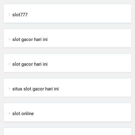
slot777
slot gacor hari ini
slot gacor hari ini
situs slot gacor hari ini
slot online