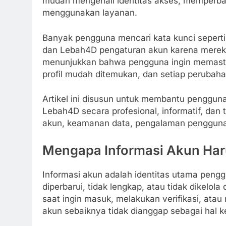
mudah mengenali identitas akses, memperbar
menggunakan layanan.
Banyak pengguna mencari kata kunci seperti
dan Lebah4D pengaturan akun karena merek
menunjukkan bahwa pengguna ingin memasti
profil mudah ditemukan, dan setiap perubahan
Artikel ini disusun untuk membantu penggun
Lebah4D secara profesional, informatif, dan
akun, keamanan data, pengalaman pengguna, 
Mengapa Informasi Akun Haru
Informasi akun adalah identitas utama pengg
diperbarui, tidak lengkap, atau tidak dikelo
saat ingin masuk, melakukan verifikasi, atau
akun sebaiknya tidak dianggap sebagai hal ke