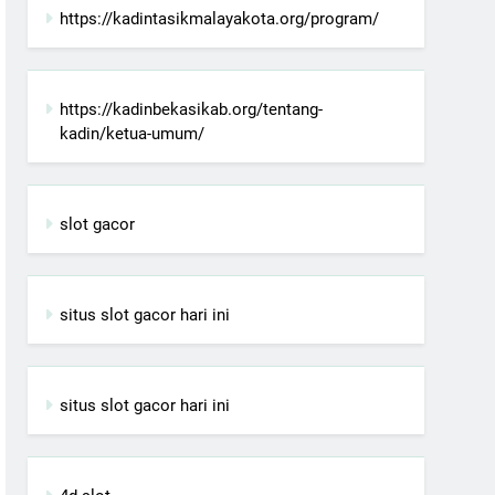
https://kadintasikmalayakota.org/program/
https://kadinbekasikab.org/tentang-
kadin/ketua-umum/
slot gacor
situs slot gacor hari ini
situs slot gacor hari ini