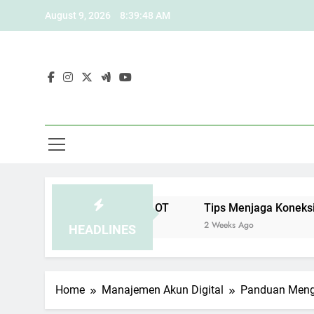
Skip
August 9, 2026
8:39:49 AM
to
content
Art
Hiasi Dind
 Mengakses EDWINSLOT
Tips Menjaga Koneksi Stabil sa
2 Weeks Ago
HEADLINES
Home
Manajemen Akun Digital
Panduan Menga