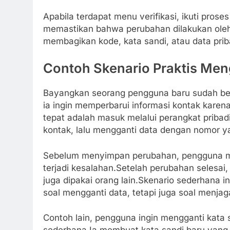
Apabila terdapat menu verifikasi, ikuti pros
memastikan bahwa perubahan dilakukan oleh
membagikan kode, kata sandi, atau data priba
Contoh Skenario Praktis Me
Bayangkan seorang pengguna baru sudah ber
ia ingin memperbarui informasi kontak karen
tepat adalah masuk melalui perangkat pribad
kontak, lalu mengganti data dengan nomor ya
Sebelum menyimpan perubahan, pengguna me
terjadi kesalahan.Setelah perubahan selesai,
juga dipakai orang lain.Skenario sederhana
soal mengganti data, tetapi juga soal menj
Contoh lain, pengguna ingin mengganti kata 