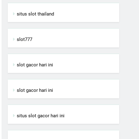
situs slot thailand
slot777
slot gacor hari ini
slot gacor hari ini
situs slot gacor hari ini