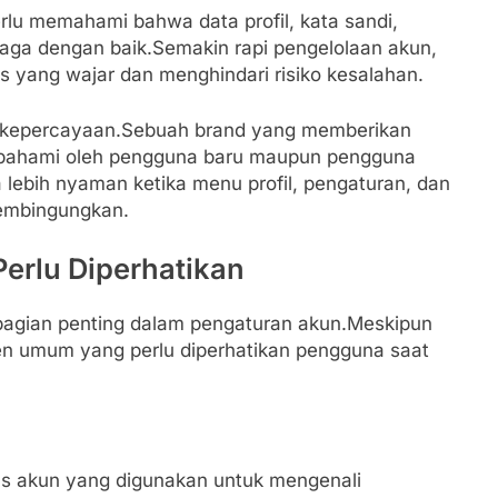
rlu memahami bahwa data profil, kata sandi,
ijaga dengan baik.Semakin rapi pengelolaan akun,
 yang wajar dan menghindari risiko kesalahan.
 kepercayaan.Sebuah brand yang memberikan
 dipahami oleh pengguna baru maupun pengguna
lebih nyaman ketika menu profil, pengaturan, dan
membingungkan.
erlu Diperhatikan
 bagian penting dalam pengaturan akun.Meskipun
en umum yang perlu diperhatikan pengguna saat
tas akun yang digunakan untuk mengenali