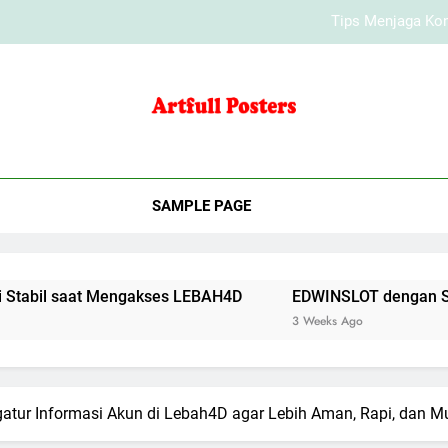
Tips Menjaga Ko
EDWINSLOT dengan Sistem Moder
LEBAH4D dengan Sistem Moder
full Posters
Tips Menjaga Kone
ing Anda Dengan Poster Seni Dari Artful Posters. Koleksi Deko
Tips Menjaga Ko
SAMPLE PAGE
EDWINSLOT dengan Sistem Moder
LEBAH4D dengan Sistem Moder
at Mengakses LEBAH4D
EDWINSLOT dengan Sistem Modern
3 Weeks Ago
tur Informasi Akun di Lebah4D agar Lebih Aman, Rapi, dan 