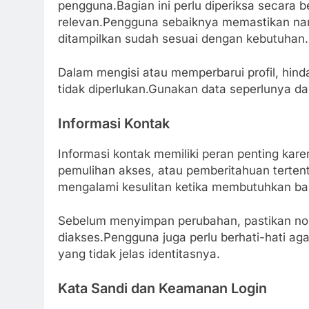
pengguna.Bagian ini perlu diperiksa secara b
relevan.Pengguna sebaiknya memastikan nama
ditampilkan sudah sesuai dengan kebutuhan.
Dalam mengisi atau memperbarui profil, hinda
tidak diperlukan.Gunakan data seperlunya dan
Informasi Kontak
Informasi kontak memiliki peran penting kar
pemulihan akses, atau pemberitahuan tertentu
mengalami kesulitan ketika membutuhkan ba
Sebelum menyimpan perubahan, pastikan no
diakses.Pengguna juga perlu berhati-hati a
yang tidak jelas identitasnya.
Kata Sandi dan Keamanan Login