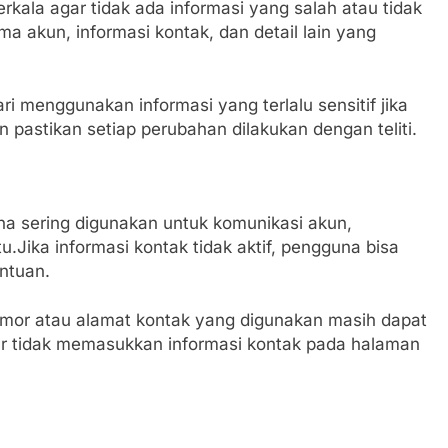
erkala agar tidak ada informasi yang salah atau tidak
 akun, informasi kontak, dan detail lain yang
ri menggunakan informasi yang terlalu sensitif jika
 pastikan setiap perubahan dilakukan dengan teliti.
ena sering digunakan untuk komunikasi akun,
.Jika informasi kontak tidak aktif, pengguna bisa
ntuan.
mor atau alamat kontak yang digunakan masih dapat
gar tidak memasukkan informasi kontak pada halaman