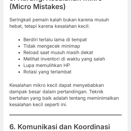
(Micro Mistakes)
Seringkali pemain kalah bukan karena musuh
hebat, tetapi karena kesalahan kecil:
Berdiri terlalu lama di tempat
Tidak mengecek minimap
Reload saat musuh masih dekat
Melihat inventori di waktu yang salah
Lupa memulihkan HP
Rotasi yang terlambat
Kesalahan mikro kecil dapat menyebabkan
dampak besar dalam pertandingan. Teknik
bertahan yang baik adalah tentang meminimalkan
kesalahan kecil seperti ini.
6. Komunikasi dan Koordinasi