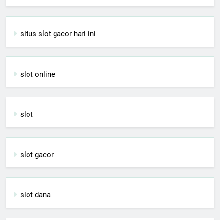
situs slot gacor hari ini
slot online
slot
slot gacor
slot dana