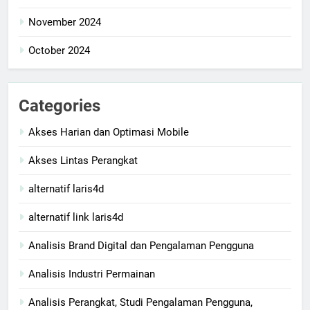
November 2024
October 2024
Categories
Akses Harian dan Optimasi Mobile
Akses Lintas Perangkat
alternatif laris4d
alternatif link laris4d
Analisis Brand Digital dan Pengalaman Pengguna
Analisis Industri Permainan
Analisis Perangkat, Studi Pengalaman Pengguna,