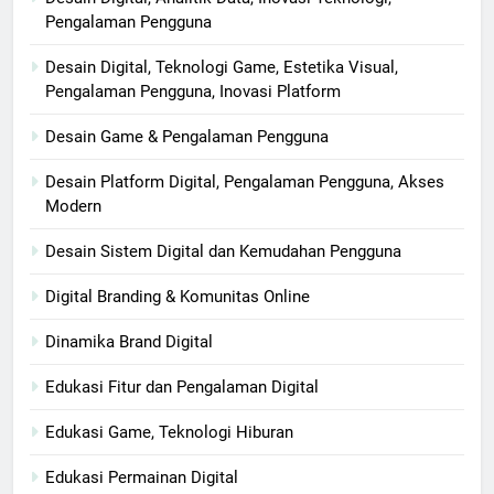
Pengalaman Pengguna
Desain Digital, Teknologi Game, Estetika Visual,
Pengalaman Pengguna, Inovasi Platform
Desain Game & Pengalaman Pengguna
Desain Platform Digital, Pengalaman Pengguna, Akses
Modern
Desain Sistem Digital dan Kemudahan Pengguna
Digital Branding & Komunitas Online
Dinamika Brand Digital
Edukasi Fitur dan Pengalaman Digital
Edukasi Game, Teknologi Hiburan
Edukasi Permainan Digital