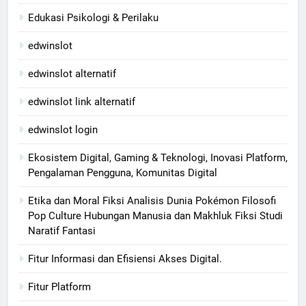
Edukasi Psikologi & Perilaku
edwinslot
edwinslot alternatif
edwinslot link alternatif
edwinslot login
Ekosistem Digital, Gaming & Teknologi, Inovasi Platform,
Pengalaman Pengguna, Komunitas Digital
Etika dan Moral Fiksi Analisis Dunia Pokémon Filosofi
Pop Culture Hubungan Manusia dan Makhluk Fiksi Studi
Naratif Fantasi
Fitur Informasi dan Efisiensi Akses Digital.
Fitur Platform