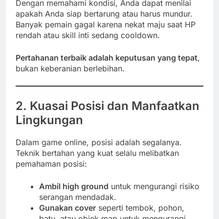
Dengan memahami kondisi, Anda dapat menilai
apakah Anda siap bertarung atau harus mundur.
Banyak pemain gagal karena nekat maju saat HP
rendah atau skill inti sedang cooldown.
Pertahanan terbaik adalah keputusan yang tepat
,
bukan keberanian berlebihan.
2. Kuasai Posisi dan Manfaatkan
Lingkungan
Dalam game online, posisi adalah segalanya.
Teknik bertahan yang kuat selalu melibatkan
pemahaman posisi:
Ambil high ground
untuk mengurangi risiko
serangan mendadak.
Gunakan cover
seperti tembok, pohon,
batu, atau objek map untuk mengurangi