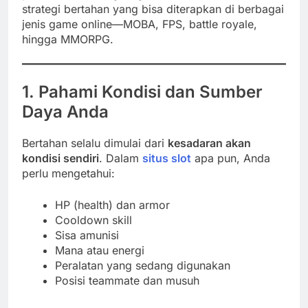
strategi bertahan yang bisa diterapkan di berbagai
jenis game online—MOBA, FPS, battle royale,
hingga MMORPG.
1. Pahami Kondisi dan Sumber
Daya Anda
Bertahan selalu dimulai dari
kesadaran akan
kondisi sendiri
. Dalam
situs slot
apa pun, Anda
perlu mengetahui:
HP (health) dan armor
Cooldown skill
Sisa amunisi
Mana atau energi
Peralatan yang sedang digunakan
Posisi teammate dan musuh