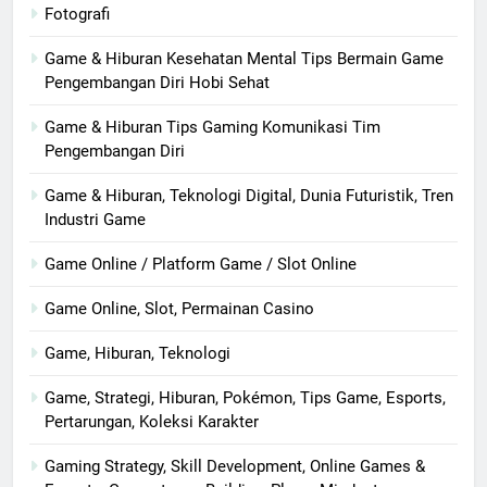
Fotografi
Game & Hiburan Kesehatan Mental Tips Bermain Game
Pengembangan Diri Hobi Sehat
Game & Hiburan Tips Gaming Komunikasi Tim
Pengembangan Diri
Game & Hiburan, Teknologi Digital, Dunia Futuristik, Tren
Industri Game
Game Online / Platform Game / Slot Online
Game Online, Slot, Permainan Casino
Game, Hiburan, Teknologi
Game, Strategi, Hiburan, Pokémon, Tips Game, Esports,
Pertarungan, Koleksi Karakter
Gaming Strategy, Skill Development, Online Games &