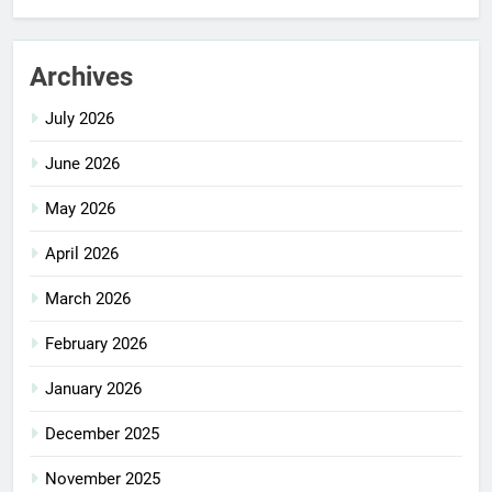
Archives
July 2026
June 2026
May 2026
April 2026
March 2026
February 2026
January 2026
December 2025
November 2025