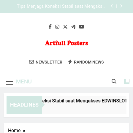
Skip
EDWINSLOT dengan Sistem Modern untuk
to
Mendukung Aktivitas Digital
content
LEBAH4D dengan Sistem Modern untuk
Mendukung Aktivitas Digital
Tips Menjaga Koneksi Stabil saat Mengakses
EDWINSLOT
Tips Menjaga Koneksi Stabil saat Mengakses
LEBAH4D
Artfull Posters
Hiasi Dinding Anda Dengan Poster Seni
EDWINSLOT dengan Sistem Modern untuk
NEWSLETTER
RANDOM NEWS
Mendukung Aktivitas Digital
Dari Artful Posters. Koleksi Dekorasi Unik
LEBAH4D dengan Sistem Modern untuk
Untuk Rumah Anda.
Mendukung Aktivitas Digital
MENU
ps Menjaga Koneksi Stabil saat Mengakses EDWINSLOT
HEADLINES
Weeks Ago
Home