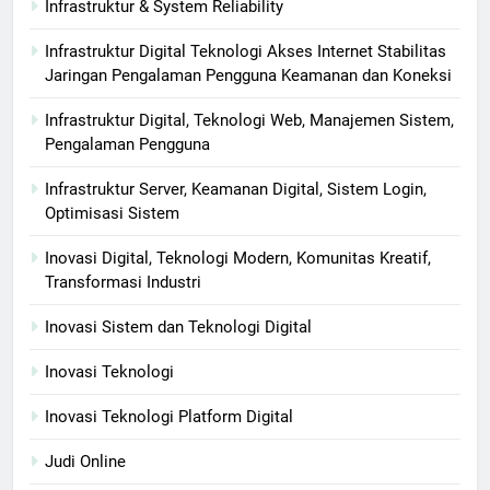
Infrastruktur & System Reliability
Infrastruktur Digital Teknologi Akses Internet Stabilitas
Jaringan Pengalaman Pengguna Keamanan dan Koneksi
Infrastruktur Digital, Teknologi Web, Manajemen Sistem,
Pengalaman Pengguna
Infrastruktur Server, Keamanan Digital, Sistem Login,
Optimisasi Sistem
Inovasi Digital, Teknologi Modern, Komunitas Kreatif,
Transformasi Industri
Inovasi Sistem dan Teknologi Digital
Inovasi Teknologi
Inovasi Teknologi Platform Digital
Judi Online