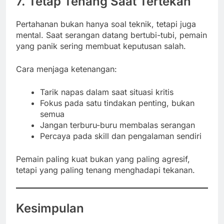
7. Tetap Tenang Saat Tertekan
Pertahanan bukan hanya soal teknik, tetapi juga
mental. Saat serangan datang bertubi-tubi, pemain
yang panik sering membuat keputusan salah.
Cara menjaga ketenangan:
Tarik napas dalam saat situasi kritis
Fokus pada satu tindakan penting, bukan
semua
Jangan terburu-buru membalas serangan
Percaya pada skill dan pengalaman sendiri
Pemain paling kuat bukan yang paling agresif,
tetapi yang paling tenang menghadapi tekanan.
Kesimpulan