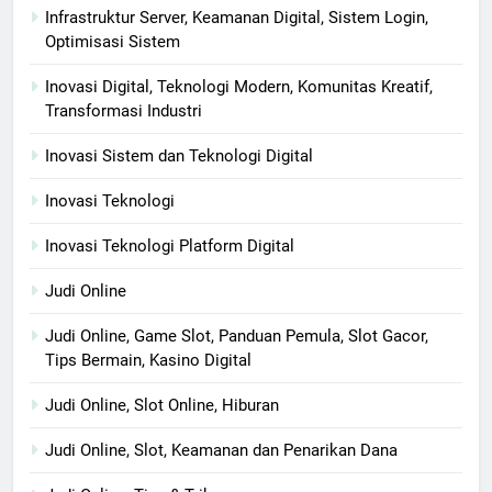
Infrastruktur Server, Keamanan Digital, Sistem Login,
Optimisasi Sistem
Inovasi Digital, Teknologi Modern, Komunitas Kreatif,
Transformasi Industri
Inovasi Sistem dan Teknologi Digital
Inovasi Teknologi
Inovasi Teknologi Platform Digital
Judi Online
Judi Online, Game Slot, Panduan Pemula, Slot Gacor,
Tips Bermain, Kasino Digital
Judi Online, Slot Online, Hiburan
Judi Online, Slot, Keamanan dan Penarikan Dana