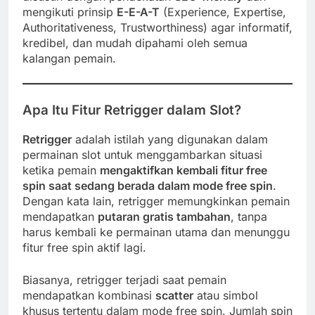
mengikuti prinsip
E-E-A-T
(Experience, Expertise,
Authoritativeness, Trustworthiness) agar informatif,
kredibel, dan mudah dipahami oleh semua
kalangan pemain.
Apa Itu Fitur Retrigger dalam Slot?
Retrigger
adalah istilah yang digunakan dalam
permainan slot untuk menggambarkan situasi
ketika pemain
mengaktifkan kembali fitur free
spin saat sedang berada dalam mode free spin
.
Dengan kata lain, retrigger memungkinkan pemain
mendapatkan
putaran gratis tambahan
, tanpa
harus kembali ke permainan utama dan menunggu
fitur free spin aktif lagi.
Biasanya, retrigger terjadi saat pemain
mendapatkan kombinasi
scatter
atau simbol
khusus tertentu dalam mode free spin. Jumlah spin