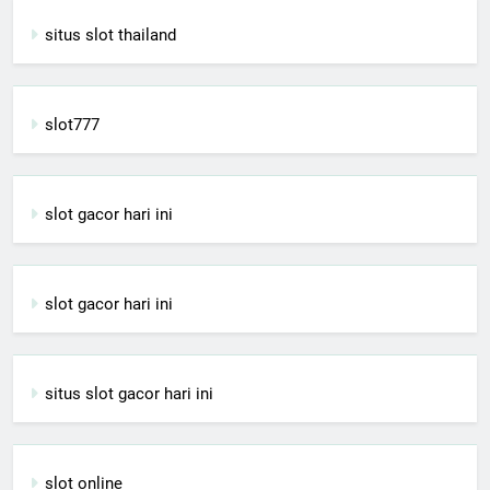
situs slot thailand
slot777
slot gacor hari ini
slot gacor hari ini
situs slot gacor hari ini
slot online