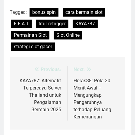
Tagged:
bonus spin
cara bermain slot
E-E-A-T
fitur retrigger
KAYA787
Permainan Slot
Slot Online
strategi slot gacor
Previous:
Next:
Post
navigation
KAYA787: Alternatif
Horas88: Pola 30
Terpercaya Server
Menit Awal –
Thailand untuk
Mengungkap
Pengalaman
Pengaruhnya
Bermain 2025
terhadap Peluang
Kemenangan