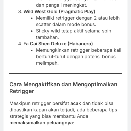
dan pengali meningkat.
Wild West Gold (Pragmatic Play)
Memiliki retrigger dengan 2 atau lebih
scatter dalam mode bonus.
Sticky wild tetap aktif selama spin
tambahan.
Fa Cai Shen Deluxe (Habanero)
Memungkinkan retrigger beberapa kali
berturut-turut dengan potensi bonus
melimpah.
Cara Mengaktifkan dan Mengoptimalkan
Retrigger
Meskipun retrigger bersifat
acak
dan tidak bisa
dipastikan kapan akan terjadi, ada beberapa tips
strategis yang bisa membantu Anda
memaksimalkan peluangnya
: