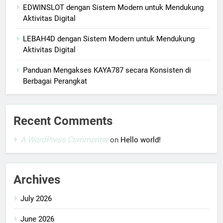
EDWINSLOT dengan Sistem Modern untuk Mendukung
Aktivitas Digital
LEBAH4D dengan Sistem Modern untuk Mendukung
Aktivitas Digital
Panduan Mengakses KAYA787 secara Konsisten di
Berbagai Perangkat
Recent Comments
A WordPress Commenter
on
Hello world!
Archives
July 2026
June 2026