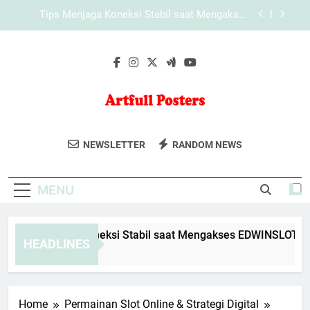
Skip
EDWINSLOT dengan Sistem Modern untuk
to
Mendukung Aktivitas Digital
content
LEBAH4D dengan Sistem Modern untuk
Mendukung Aktivitas Digital
Tips Menjaga Koneksi Stabil saat Mengakses
EDWINSLOT
Tips Menjaga Koneksi Stabil saat Mengakses
LEBAH4D
Artfull Posters
Hiasi Dinding Anda Dengan Poster Seni
EDWINSLOT dengan Sistem Modern untuk
NEWSLETTER
RANDOM NEWS
Mendukung Aktivitas Digital
Dari Artful Posters. Koleksi Dekorasi Unik
LEBAH4D dengan Sistem Modern untuk
Untuk Rumah Anda.
Mendukung Aktivitas Digital
MENU
ips Menjaga Koneksi Stabil saat Mengakses EDWINSLOT
HEADLINES
Weeks Ago
Home
Permainan Slot Online & Strategi Digital