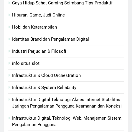
Gaya Hidup Sehat Gaming Seimbang Tips Produktif
Hiburan, Game, Judi Online
Hobi dan Keterampilan
Identitas Brand dan Pengalaman Digital
Industri Perjudian & Filosofi
info situs slot
Infrastruktur & Cloud Orchestration
Infrastruktur & System Reliability
Infrastruktur Digital Teknologi Akses Internet Stabilitas
Jaringan Pengalaman Pengguna Keamanan dan Koneksi
Infrastruktur Digital, Teknologi Web, Manajemen Sistem,
Pengalaman Pengguna