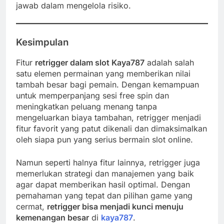
jawab dalam mengelola risiko.
Kesimpulan
Fitur
retrigger dalam slot Kaya787
adalah salah
satu elemen permainan yang memberikan nilai
tambah besar bagi pemain. Dengan kemampuan
untuk memperpanjang sesi free spin dan
meningkatkan peluang menang tanpa
mengeluarkan biaya tambahan, retrigger menjadi
fitur favorit yang patut dikenali dan dimaksimalkan
oleh siapa pun yang serius bermain slot online.
Namun seperti halnya fitur lainnya, retrigger juga
memerlukan strategi dan manajemen yang baik
agar dapat memberikan hasil optimal. Dengan
pemahaman yang tepat dan pilihan game yang
cermat,
retrigger bisa menjadi kunci menuju
kemenangan besar
di
kaya787
.