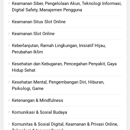
Keamanan Siber, Pengelolaan Akun, Teknologi Informasi,
Digital Safety, Manajemen Pengguna
Keamanan Situs Slot Online
Keamanan Slot Online
Keberlanjutan, Ramah Lingkungan, Inisiatif Hijau,
Perubahan Iklim
Kesehatan dan Kebugaran, Pencegahan Penyakit, Gaya
Hidup Sehat
Kesehatan Mental, Pengembangan Diri, Hiburan,
Psikologi, Game
Ketenangan & Mindfulness
Komunikasi & Sosial Budaya
Komunitas & Sosial Digital, Keamanan & Privasi Online,