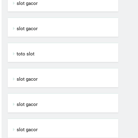
slot gacor
slot gacor
toto slot
slot gacor
slot gacor
slot gacor