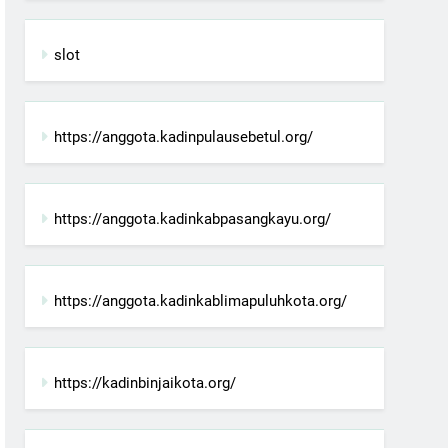
slot
https://anggota.kadinpulausebetul.org/
https://anggota.kadinkabpasangkayu.org/
https://anggota.kadinkablimapuluhkota.org/
https://kadinbinjaikota.org/