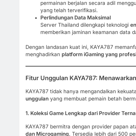
permainan berjalan secara adil mengg
yang telah terverifikasi.
Perlindungan Data Maksimal
Server Thailand dilengkapi teknologi
en
memberikan jaminan keamanan data da
Dengan landasan kuat ini, KAYA787 memanf
menghadirkan
platform iGaming yang profesi
Fitur Unggulan KAYA787: Menawarkan 
KAYA787 tidak hanya mengandalkan kekuatan
unggulan
yang membuat pemain betah bermai
1.
Koleksi Game Lengkap dari Provider Tern
KAYA787 bermitra dengan provider papan at
dan Microgaming
. Tersedia lebih dari 500 pe