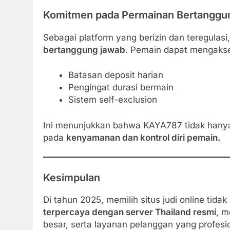
Komitmen pada Permainan Bertanggu
Sebagai platform yang berizin dan teregul
bertanggung jawab
. Pemain dapat mengakses
Batasan deposit harian
Pengingat durasi bermain
Sistem self-exclusion
Ini menunjukkan bahwa KAYA787 tidak hanya 
pada
kenyamanan dan kontrol diri pemain.
Kesimpulan
Di tahun 2025, memilih situs judi online tid
terpercaya dengan server Thailand resmi
, m
besar, serta layanan pelanggan yang profe