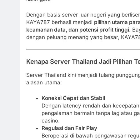
Dengan basis server luar negeri yang berlisen
KAYA787 berhasil menjadi
pilihan utama par
keamanan data, dan potensi profit tinggi
. Ba
dengan peluang menang yang besar, KAYA7
Kenapa Server Thailand Jadi Pilihan T
Server Thailand kini menjadi tulang punggung 
alasan utama:
Koneksi Cepat dan Stabil
Dengan latency rendah dan kecepatan 
pengalaman bermain tanpa lag atau gan
casino.
Regulasi dan Fair Play
Beroperasi di bawah pengawasan regula