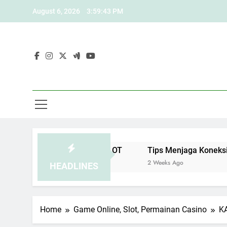
Skip
August 6, 2026
3:59:44 PM
to
content
Art
Hiasi Dind
 Mengakses EDWINSLOT
Tips Menjaga Koneksi Stabil sa
2 Weeks Ago
HEADLINES
Home
Game Online, Slot, Permainan Casino
KA