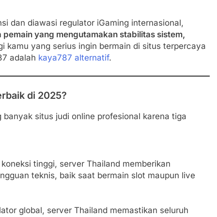
si dan diawasi regulator iGaming internasional,
a pemain yang mengutamakan stabilitas sistem,
gi kamu yang serius ingin bermain di situs terpercaya
87 adalah
kaya787 alternatif
.
erbaik di 2025?
banyak situs judi online profesional karena tiga
koneksi tinggi, server Thailand memberikan
gguan teknis, baik saat bermain slot maupun live
tor global, server Thailand memastikan seluruh