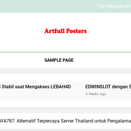
Tips Menjaga Ko
EDWINSLOT dengan Sistem Moder
LEBAH4D dengan Sistem Moder
full Posters
Tips Menjaga Kone
ing Anda Dengan Poster Seni Dari Artful Posters. Koleksi Deko
Tips Menjaga Ko
SAMPLE PAGE
EDWINSLOT dengan Sistem Moder
LEBAH4D dengan Sistem Moder
at Mengakses LEBAH4D
EDWINSLOT dengan Sistem Modern
3 Weeks Ago
YA787: Alternatif Terpercaya Server Thailand untuk Pengalam