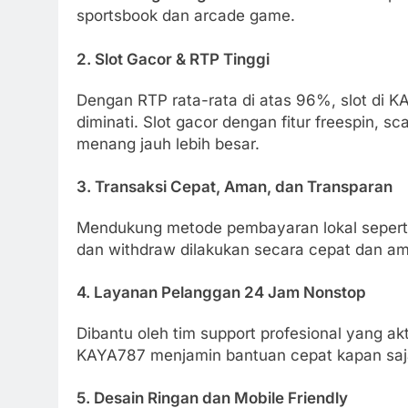
sportsbook dan arcade game.
2.
Slot Gacor & RTP Tinggi
Dengan RTP rata-rata di atas 96%, slot di 
diminati. Slot gacor dengan fitur freespin, s
menang jauh lebih besar.
3.
Transaksi Cepat, Aman, dan Transparan
Mendukung metode pembayaran lokal seperti 
dan withdraw dilakukan secara cepat dan am
4.
Layanan Pelanggan 24 Jam Nonstop
Dibantu oleh tim support profesional yang akt
KAYA787 menjamin bantuan cepat kapan saj
5.
Desain Ringan dan Mobile Friendly