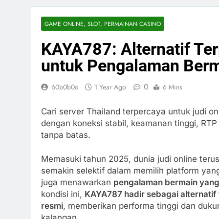
GAME ONLINE, SLOT, PERMAINAN CASINO
KAYA787: Alternatif Ter
untuk Pengalaman Ber
0
60b0b0d
1 Year Ago
6 Mins
Cari server Thailand terpercaya untuk judi on
dengan koneksi stabil, keamanan tinggi, RTP
tanpa batas.
Memasuki tahun 2025, dunia judi online ter
semakin selektif dalam memilih platform yan
juga menawarkan
pengalaman bermain yang 
kondisi ini,
KAYA787 hadir sebagai alternati
resmi
, memberikan performa tinggi dan dukun
kalangan.