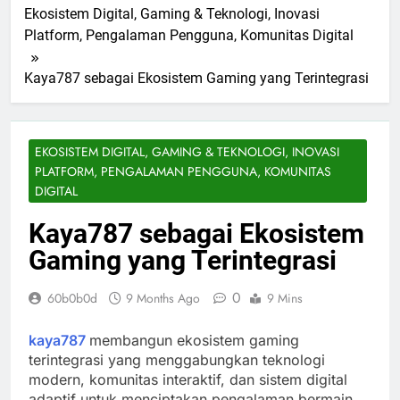
Ekosistem Digital, Gaming & Teknologi, Inovasi
Platform, Pengalaman Pengguna, Komunitas Digital
Kaya787 sebagai Ekosistem Gaming yang Terintegrasi
EKOSISTEM DIGITAL, GAMING & TEKNOLOGI, INOVASI
PLATFORM, PENGALAMAN PENGGUNA, KOMUNITAS
DIGITAL
Kaya787 sebagai Ekosistem
Gaming yang Terintegrasi
0
60b0b0d
9 Months Ago
9 Mins
kaya787
membangun ekosistem gaming
terintegrasi yang menggabungkan teknologi
modern, komunitas interaktif, dan sistem digital
adaptif untuk menciptakan pengalaman bermain