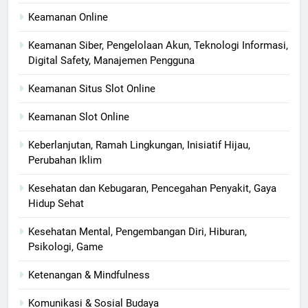
Keamanan Online
Keamanan Siber, Pengelolaan Akun, Teknologi Informasi,
Digital Safety, Manajemen Pengguna
Keamanan Situs Slot Online
Keamanan Slot Online
Keberlanjutan, Ramah Lingkungan, Inisiatif Hijau,
Perubahan Iklim
Kesehatan dan Kebugaran, Pencegahan Penyakit, Gaya
Hidup Sehat
Kesehatan Mental, Pengembangan Diri, Hiburan,
Psikologi, Game
Ketenangan & Mindfulness
Komunikasi & Sosial Budaya