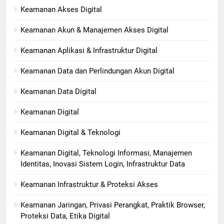
Keamanan Akses Digital
Keamanan Akun & Manajemen Akses Digital
Keamanan Aplikasi & Infrastruktur Digital
Keamanan Data dan Perlindungan Akun Digital
Keamanan Data Digital
Keamanan Digital
Keamanan Digital & Teknologi
Keamanan Digital, Teknologi Informasi, Manajemen
Identitas, Inovasi Sistem Login, Infrastruktur Data
Keamanan Infrastruktur & Proteksi Akses
Keamanan Jaringan, Privasi Perangkat, Praktik Browser,
Proteksi Data, Etika Digital