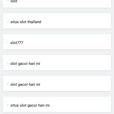
Slot
situs slot thailand
slot777
slot gacor hari ini
slot gacor hari ini
situs slot gacor hari ini