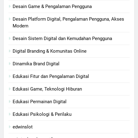
Desain Game & Pengalaman Pengguna
Desain Platform Digital, Pengalaman Pengguna, Akses
Modern
Desain Sistem Digital dan Kemudahan Pengguna
Digital Branding & Komunitas Online
Dinamika Brand Digital
Edukasi Fitur dan Pengalaman Digital
Edukasi Game, Teknologi Hiburan
Edukasi Permainan Digital
Edukasi Psikologi & Perilaku
edwinslot