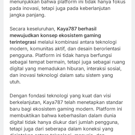
menunjukkan bahwa platform ini tidak hanya fokus
pada inovasi, tetapi juga pada keberlanjutan
jangka panjang.
Secara keseluruhan,
Kaya787 berhasil
mewujudkan konsep ekosistem gaming
terintegrasi
melalui kombinasi antara teknologi
modern, komunitas aktif, dan desain berorientasi
pengguna. Platform ini tidak hanya berfungsi
sebagai tempat bermain, tetapi juga sebagai ruang
digital yang memadukan hiburan, interaksi sosial,
dan inovasi teknologi dalam satu sistem yang
utuh.
Dengan fondasi teknologi yang kuat dan visi
berkelanjutan, Kaya787 telah menetapkan standar
baru bagi ekosistem gaming modern. Platform ini
membuktikan bahwa keberhasilan dalam dunia
digital tidak hanya diukur dari jumlah pengguna,
tetapi juga dari seberapa dalam koneksi yang