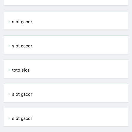
slot gacor
slot gacor
toto slot
slot gacor
slot gacor