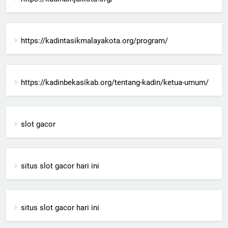
https://kadintasikmalayakota.org/program/
https://kadinbekasikab.org/tentang-kadin/ketua-umum/
slot gacor
situs slot gacor hari ini
situs slot gacor hari ini