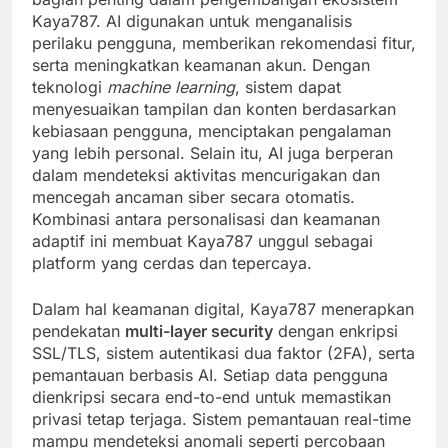
Kaya787. AI digunakan untuk menganalisis
perilaku pengguna, memberikan rekomendasi fitur,
serta meningkatkan keamanan akun. Dengan
teknologi
machine learning
, sistem dapat
menyesuaikan tampilan dan konten berdasarkan
kebiasaan pengguna, menciptakan pengalaman
yang lebih personal. Selain itu, AI juga berperan
dalam mendeteksi aktivitas mencurigakan dan
mencegah ancaman siber secara otomatis.
Kombinasi antara personalisasi dan keamanan
adaptif ini membuat Kaya787 unggul sebagai
platform yang cerdas dan tepercaya.
Dalam hal keamanan digital, Kaya787 menerapkan
pendekatan
multi-layer security
dengan enkripsi
SSL/TLS, sistem autentikasi dua faktor (2FA), serta
pemantauan berbasis AI. Setiap data pengguna
dienkripsi secara end-to-end untuk memastikan
privasi tetap terjaga. Sistem pemantauan real-time
mampu mendeteksi anomali seperti percobaan