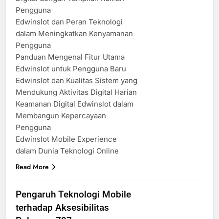
Pengguna
Edwinslot dan Peran Teknologi
dalam Meningkatkan Kenyamanan
Pengguna
Panduan Mengenal Fitur Utama
Edwinslot untuk Pengguna Baru
Edwinslot dan Kualitas Sistem yang
Mendukung Aktivitas Digital Harian
Keamanan Digital Edwinslot dalam
Membangun Kepercayaan
Pengguna
Edwinslot Mobile Experience
dalam Dunia Teknologi Online
Read More
Pengaruh Teknologi Mobile
terhadap Aksesibilitas