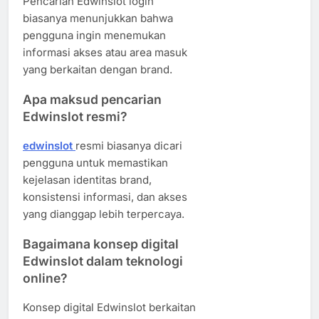
Pencarian Edwinslot login
biasanya menunjukkan bahwa
pengguna ingin menemukan
informasi akses atau area masuk
yang berkaitan dengan brand.
Apa maksud pencarian
Edwinslot resmi?
edwinslot
resmi biasanya dicari
pengguna untuk memastikan
kejelasan identitas brand,
konsistensi informasi, dan akses
yang dianggap lebih terpercaya.
Bagaimana konsep digital
Edwinslot dalam teknologi
online?
Konsep digital Edwinslot berkaitan