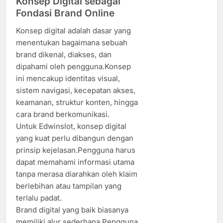
Konsep Digital sebagai
Fondasi Brand Online
Konsep digital adalah dasar yang
menentukan bagaimana sebuah
brand dikenal, diakses, dan
dipahami oleh pengguna.Konsep
ini mencakup identitas visual,
sistem navigasi, kecepatan akses,
keamanan, struktur konten, hingga
cara brand berkomunikasi.
Untuk Edwinslot, konsep digital
yang kuat perlu dibangun dengan
prinsip kejelasan.Pengguna harus
dapat memahami informasi utama
tanpa merasa diarahkan oleh klaim
berlebihan atau tampilan yang
terlalu padat.
Brand digital yang baik biasanya
memiliki alur sederhana.Pengguna