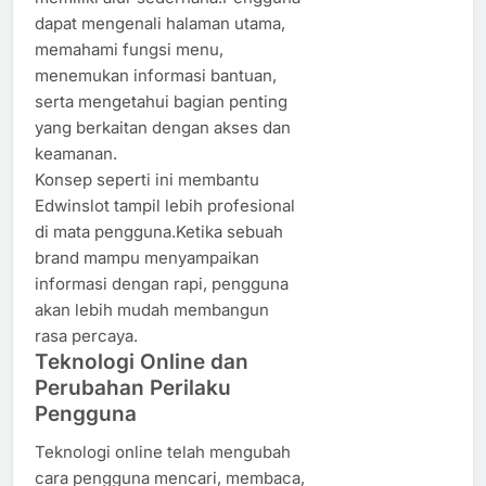
dapat mengenali halaman utama,
memahami fungsi menu,
menemukan informasi bantuan,
serta mengetahui bagian penting
yang berkaitan dengan akses dan
keamanan.
Konsep seperti ini membantu
Edwinslot tampil lebih profesional
di mata pengguna.Ketika sebuah
brand mampu menyampaikan
informasi dengan rapi, pengguna
akan lebih mudah membangun
rasa percaya.
Teknologi Online dan
Perubahan Perilaku
Pengguna
Teknologi online telah mengubah
cara pengguna mencari, membaca,