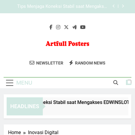
Skip
EDWINSLOT dengan Sistem Modern untuk
to
Mendukung Aktivitas Digital
content
LEBAH4D dengan Sistem Modern untuk
Mendukung Aktivitas Digital
Tips Menjaga Koneksi Stabil saat Mengakses
EDWINSLOT
Tips Menjaga Koneksi Stabil saat Mengakses
LEBAH4D
Artfull Posters
Hiasi Dinding Anda Dengan Poster Seni
EDWINSLOT dengan Sistem Modern untuk
NEWSLETTER
RANDOM NEWS
Mendukung Aktivitas Digital
Dari Artful Posters. Koleksi Dekorasi Unik
LEBAH4D dengan Sistem Modern untuk
Untuk Rumah Anda.
Mendukung Aktivitas Digital
MENU
ps Menjaga Koneksi Stabil saat Mengakses EDWINSLOT
HEADLINES
Weeks Ago
Home
Inovasi Digital