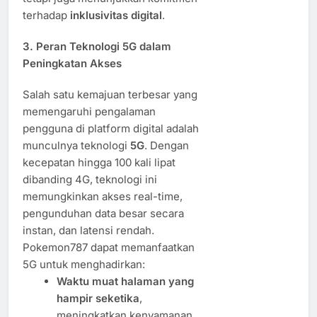
terhadap
inklusivitas digital
.
3. Peran Teknologi 5G dalam
Peningkatan Akses
Salah satu kemajuan terbesar yang
memengaruhi pengalaman
pengguna di platform digital adalah
munculnya teknologi
5G
. Dengan
kecepatan hingga 100 kali lipat
dibanding 4G, teknologi ini
memungkinkan akses real-time,
pengunduhan data besar secara
instan, dan latensi rendah.
Pokemon787 dapat memanfaatkan
5G untuk menghadirkan:
Waktu muat halaman yang
hampir seketika
,
meningkatkan kenyamanan