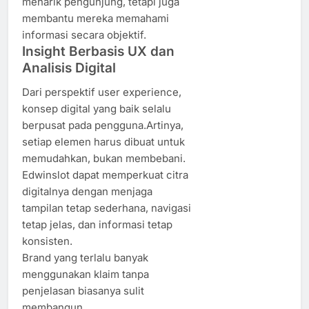
menarik pengunjung, tetapi juga
membantu mereka memahami
informasi secara objektif.
Insight Berbasis UX dan
Analisis Digital
Dari perspektif user experience,
konsep digital yang baik selalu
berpusat pada pengguna.Artinya,
setiap elemen harus dibuat untuk
memudahkan, bukan membebani.
Edwinslot dapat memperkuat citra
digitalnya dengan menjaga
tampilan tetap sederhana, navigasi
tetap jelas, dan informasi tetap
konsisten.
Brand yang terlalu banyak
menggunakan klaim tanpa
penjelasan biasanya sulit
membangun