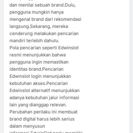
dan menilai sebuah brand.Dulu,
pengguna mungkin hanya
mengenal brand dari rekomendasi
langsung.Sekarang, mereka
cenderung melakukan pencarian
mandiri terlebih dahulu.
Pola pencarian seperti Edwinslot
resmi menunjukkan bahwa
pengguna ingin memastikan
identitas brand.Pencarian
Edwinslot login menunjukkan
kebutuhan akses.Pencarian
Edwinslot alternatif menunjukkan
adanya kebutuhan jalur informasi
lain yang dianggap relevan.
Perubahan perilaku ini membuat
brand digital harus lebih serius
dalam menyusun