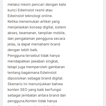
melalui mesin pencari dengan kata
kunci Edwinslot resmi atau
Edwinslot teknologi online.
Ketika menemukan artikel yang
menjelaskan konsep digital, sistem
akses, keamanan, tampilan mobile,
dan pengalaman pengguna secara
jelas, ia dapat memahami brand
dengan lebih baik.
Pengguna tersebut tidak hanya
mendapatkan jawaban singkat,
tetapi juga memperoleh gambaran
tentang bagaimana Edwinslot
diposisikan sebagai brand digital.
Skenario ini menunjukkan bahwa
konten SEO yang baik berfungsi
sebagai jembatan antara brand dan
pengguna.Konten tidak hanya