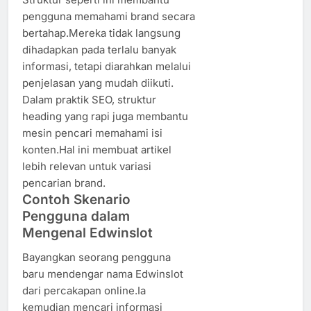
pengguna memahami brand secara
bertahap.Mereka tidak langsung
dihadapkan pada terlalu banyak
informasi, tetapi diarahkan melalui
penjelasan yang mudah diikuti.
Dalam praktik SEO, struktur
heading yang rapi juga membantu
mesin pencari memahami isi
konten.Hal ini membuat artikel
lebih relevan untuk variasi
pencarian brand.
Contoh Skenario
Pengguna dalam
Mengenal Edwinslot
Bayangkan seorang pengguna
baru mendengar nama Edwinslot
dari percakapan online.Ia
kemudian mencari informasi