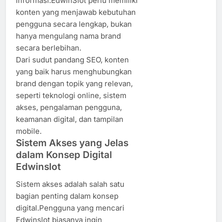
informasi.EdwinSlot perlu memiliki
konten yang menjawab kebutuhan
pengguna secara lengkap, bukan
hanya mengulang nama brand
secara berlebihan.
Dari sudut pandang SEO, konten
yang baik harus menghubungkan
brand dengan topik yang relevan,
seperti teknologi online, sistem
akses, pengalaman pengguna,
keamanan digital, dan tampilan
mobile.
Sistem Akses yang Jelas
dalam Konsep Digital
Edwinslot
Sistem akses adalah salah satu
bagian penting dalam konsep
digital.Pengguna yang mencari
Edwinslot biasanya ingin