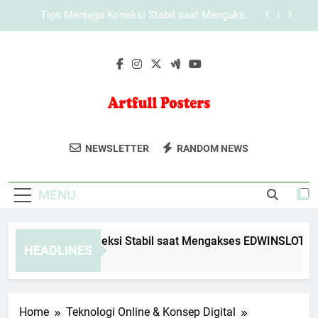
Skip
EDWINSLOT dengan Sistem Modern untuk
to
Mendukung Aktivitas Digital
content
LEBAH4D dengan Sistem Modern untuk
Mendukung Aktivitas Digital
Tips Menjaga Koneksi Stabil saat Mengakses
EDWINSLOT
Tips Menjaga Koneksi Stabil saat Mengakses
LEBAH4D
Artfull Posters
Hiasi Dinding Anda Dengan Poster Seni
EDWINSLOT dengan Sistem Modern untuk
NEWSLETTER
RANDOM NEWS
Mendukung Aktivitas Digital
Dari Artful Posters. Koleksi Dekorasi Unik
LEBAH4D dengan Sistem Modern untuk
Untuk Rumah Anda.
Mendukung Aktivitas Digital
MENU
ips Menjaga Koneksi Stabil saat Mengakses EDWINSLOT
HEADLINES
 Weeks Ago
Home
Teknologi Online & Konsep Digital