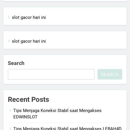
slot gacor hari ini
slot gacor hari ini
Search
SEARCH
Recent Posts
Tips Menjaga Koneksi Stabil saat Mengakses
EDWINSLOT
Tips Menjaga Koneksi Stabil saat Mengakses LEBAH4D