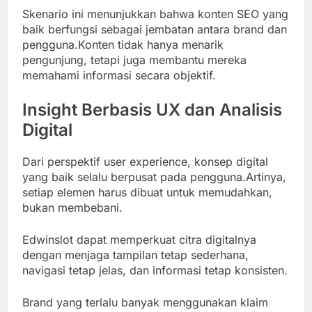
Skenario ini menunjukkan bahwa konten SEO yang
baik berfungsi sebagai jembatan antara brand dan
pengguna.Konten tidak hanya menarik
pengunjung, tetapi juga membantu mereka
memahami informasi secara objektif.
Insight Berbasis UX dan Analisis
Digital
Dari perspektif user experience, konsep digital
yang baik selalu berpusat pada pengguna.Artinya,
setiap elemen harus dibuat untuk memudahkan,
bukan membebani.
Edwinslot dapat memperkuat citra digitalnya
dengan menjaga tampilan tetap sederhana,
navigasi tetap jelas, dan informasi tetap konsisten.
Brand yang terlalu banyak menggunakan klaim