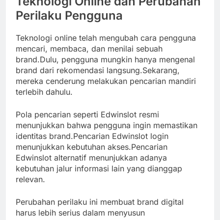
Teknologi Online dan Perubahan
Perilaku Pengguna
Teknologi online telah mengubah cara pengguna
mencari, membaca, dan menilai sebuah
brand.Dulu, pengguna mungkin hanya mengenal
brand dari rekomendasi langsung.Sekarang,
mereka cenderung melakukan pencarian mandiri
terlebih dahulu.
Pola pencarian seperti Edwinslot resmi
menunjukkan bahwa pengguna ingin memastikan
identitas brand.Pencarian Edwinslot login
menunjukkan kebutuhan akses.Pencarian
Edwinslot alternatif menunjukkan adanya
kebutuhan jalur informasi lain yang dianggap
relevan.
Perubahan perilaku ini membuat brand digital
harus lebih serius dalam menyusun