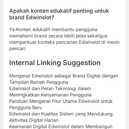
Apakah konten edukatif penting untuk
brand Edwinslot?
Ya.Konten edukatif membantu pengguna
memahami brand secara lebih jelas sekaligus
memperkuat konteks pencarian Edwinslot di mesin
pencari.
Internal Linking Suggestion
Mengenal Edwinslot sebagai Brand Digital dengan
Tampilan Ramah Pengguna
Edwinslot dan Peran Teknologi dalam
Meningkatkan Kenyamanan Pengguna
Panduan Mengenal Fitur Utama Edwinslot untuk
Pengguna Baru
Edwinslot dan Kualitas Sistem yang Mendukung
Aktivitas Digital Harian
Keamanan Digital Edwinslot dalam Membangun