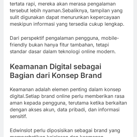
tertata rapi, mereka akan merasa pengalaman
tersebut lebih nyaman.Sebaliknya, tampilan yang
sulit digunakan dapat menurunkan kepercayaan
meskipun informasi yang tersedia cukup lengkap.
Dari perspektif pengalaman pengguna, mobile-
friendly bukan hanya fitur tambahan, tetapi
standar dasar dalam teknologi online modern.
Keamanan Digital sebagai
Bagian dari Konsep Brand
Keamanan adalah elemen penting dalam konsep
digital.Setiap brand online perlu memberikan rasa
aman kepada pengguna, terutama ketika berkaitan
dengan akses akun, data pribadi, dan informasi
sensitif.
Edwinslot perlu diposisikan sebagai brand yang