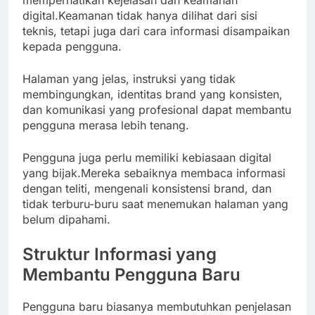
memperhatikan kejelasan dan keamanan
digital.Keamanan tidak hanya dilihat dari sisi
teknis, tetapi juga dari cara informasi disampaikan
kepada pengguna.
Halaman yang jelas, instruksi yang tidak
membingungkan, identitas brand yang konsisten,
dan komunikasi yang profesional dapat membantu
pengguna merasa lebih tenang.
Pengguna juga perlu memiliki kebiasaan digital
yang bijak.Mereka sebaiknya membaca informasi
dengan teliti, mengenali konsistensi brand, dan
tidak terburu-buru saat menemukan halaman yang
belum dipahami.
Struktur Informasi yang
Membantu Pengguna Baru
Pengguna baru biasanya membutuhkan penjelasan