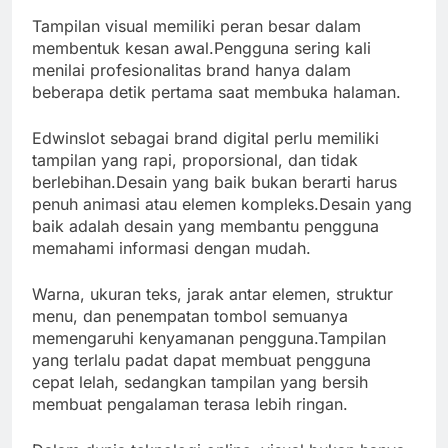
Tampilan visual memiliki peran besar dalam
membentuk kesan awal.Pengguna sering kali
menilai profesionalitas brand hanya dalam
beberapa detik pertama saat membuka halaman.
Edwinslot sebagai brand digital perlu memiliki
tampilan yang rapi, proporsional, dan tidak
berlebihan.Desain yang baik bukan berarti harus
penuh animasi atau elemen kompleks.Desain yang
baik adalah desain yang membantu pengguna
memahami informasi dengan mudah.
Warna, ukuran teks, jarak antar elemen, struktur
menu, dan penempatan tombol semuanya
memengaruhi kenyamanan pengguna.Tampilan
yang terlalu padat dapat membuat pengguna
cepat lelah, sedangkan tampilan yang bersih
membuat pengalaman terasa lebih ringan.