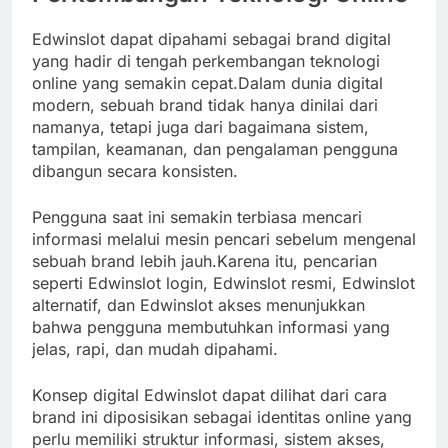
Edwinslot dapat dipahami sebagai brand digital
yang hadir di tengah perkembangan teknologi
online yang semakin cepat.Dalam dunia digital
modern, sebuah brand tidak hanya dinilai dari
namanya, tetapi juga dari bagaimana sistem,
tampilan, keamanan, dan pengalaman pengguna
dibangun secara konsisten.
Pengguna saat ini semakin terbiasa mencari
informasi melalui mesin pencari sebelum mengenal
sebuah brand lebih jauh.Karena itu, pencarian
seperti Edwinslot login, Edwinslot resmi, Edwinslot
alternatif, dan Edwinslot akses menunjukkan
bahwa pengguna membutuhkan informasi yang
jelas, rapi, dan mudah dipahami.
Konsep digital Edwinslot dapat dilihat dari cara
brand ini diposisikan sebagai identitas online yang
perlu memiliki struktur informasi, sistem akses,