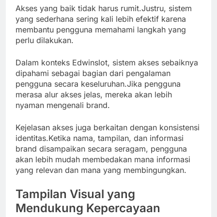
Akses yang baik tidak harus rumit.Justru, sistem
yang sederhana sering kali lebih efektif karena
membantu pengguna memahami langkah yang
perlu dilakukan.
Dalam konteks Edwinslot, sistem akses sebaiknya
dipahami sebagai bagian dari pengalaman
pengguna secara keseluruhan.Jika pengguna
merasa alur akses jelas, mereka akan lebih
nyaman mengenali brand.
Kejelasan akses juga berkaitan dengan konsistensi
identitas.Ketika nama, tampilan, dan informasi
brand disampaikan secara seragam, pengguna
akan lebih mudah membedakan mana informasi
yang relevan dan mana yang membingungkan.
Tampilan Visual yang
Mendukung Kepercayaan