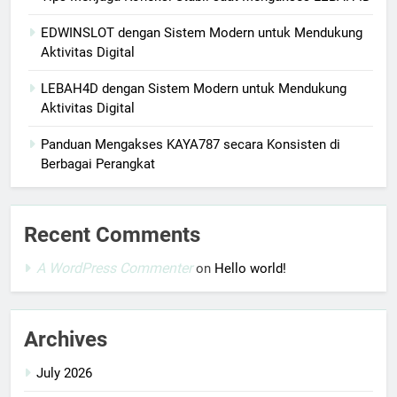
EDWINSLOT dengan Sistem Modern untuk Mendukung
Aktivitas Digital
LEBAH4D dengan Sistem Modern untuk Mendukung
Aktivitas Digital
Panduan Mengakses KAYA787 secara Konsisten di
Berbagai Perangkat
Recent Comments
A WordPress Commenter
on
Hello world!
Archives
July 2026