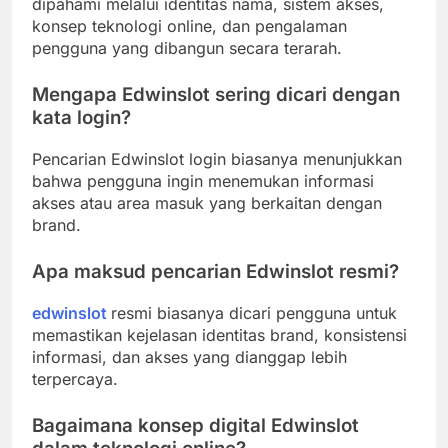
dipahami melalui identitas nama, sistem akses,
konsep teknologi online, dan pengalaman
pengguna yang dibangun secara terarah.
Mengapa Edwinslot sering dicari dengan
kata login?
Pencarian Edwinslot login biasanya menunjukkan
bahwa pengguna ingin menemukan informasi
akses atau area masuk yang berkaitan dengan
brand.
Apa maksud pencarian Edwinslot resmi?
edwinslot
resmi biasanya dicari pengguna untuk
memastikan kejelasan identitas brand, konsistensi
informasi, dan akses yang dianggap lebih
terpercaya.
Bagaimana konsep digital Edwinslot