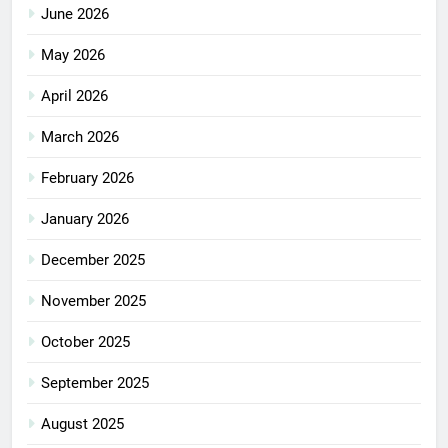
June 2026
May 2026
April 2026
March 2026
February 2026
January 2026
December 2025
November 2025
October 2025
September 2025
August 2025