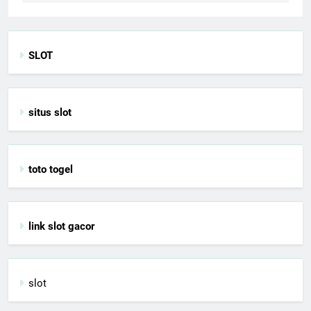
SLOT
situs slot
toto togel
link slot gacor
slot